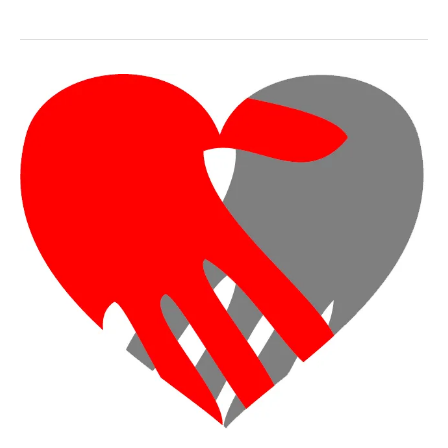
VVD:
doorstart
EMuRgency