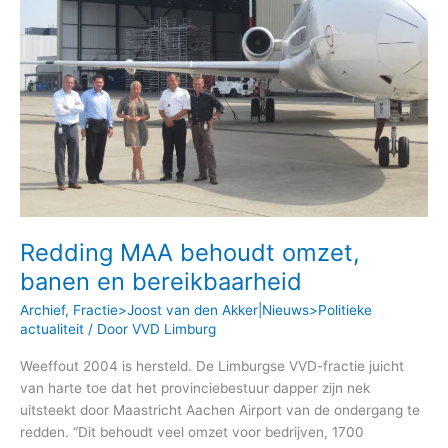
banen
en
bereikbaarheid
Redding MAA behoudt omzet,
banen en bereikbaarheid
Archief
,
Fractie>Joost van den Akker|Nieuws>Politieke
actualiteit
/ Door
VVD Limburg
Weeffout 2004 is hersteld. De Limburgse VVD-fractie juicht
van harte toe dat het provinciebestuur dapper zijn nek
uitsteekt door Maastricht Aachen Airport van de ondergang te
redden. “Dit behoudt veel omzet voor bedrijven, 1700