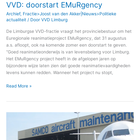
VVD: doorstart EMuRgency
Archief
,
Fractie>Joost van den Akker|Nieuws>Politieke
actualiteit
/ Door
VVD Limburg
De Limburgse VVD-fractie vraagt het provinciebestuur om het
Euregionale reanimatieproject EMuRgency, dat 31 augustus
a.s. afloopt, ook na komende zomer een doorstart te geven.
“Goed reanimatieonderwijs is van levensbelang voor Limburg.
Het EMuRgency project heeft in de afgelopen jaren op
bijzondere wijze laten zien dat goede reanimatievaardigheden
levens kunnen redden. Wanneer het project nu stopt,
Read More »
Redding
MAA
behoudt
omzet,