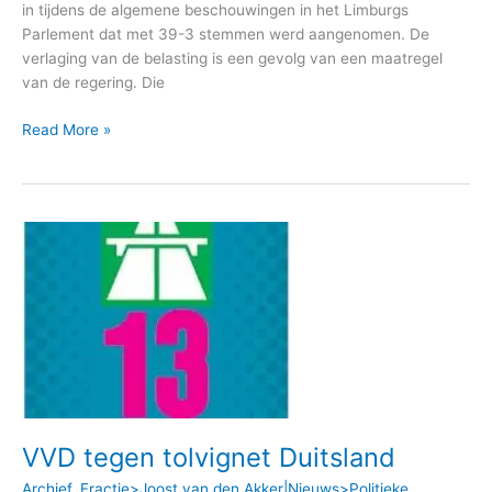
in tijdens de algemene beschouwingen in het Limburgs
Parlement dat met 39-3 stemmen werd aangenomen. De
verlaging van de belasting is een gevolg van een maatregel
van de regering. Die
Read More »
VVD
tegen
tolvignet
Duitsland
VVD tegen tolvignet Duitsland
Archief
,
Fractie>Joost van den Akker|Nieuws>Politieke