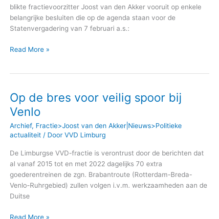
N280
blikte fractievoorzitter Joost van den Akker vooruit op enkele
Baexem
belangrijke besluiten die op de agenda staan voor de
Statenvergadering van 7 februari a.s.:
Read More »
Op de bres voor veilig spoor bij
Op
de
Venlo
bres
Archief
,
Fractie>Joost van den Akker|Nieuws>Politieke
voor
actualiteit
/ Door
VVD Limburg
veilig
spoor
De Limburgse VVD-fractie is verontrust door de berichten dat
bij
al vanaf 2015 tot en met 2022 dagelijks 70 extra
Venlo
goederentreinen de zgn. Brabantroute (Rotterdam-Breda-
Venlo-Ruhrgebied) zullen volgen i.v.m. werkzaamheden aan de
Duitse
Read More »