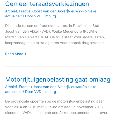
Gemeenteraadsverkiezingen
Archief
,
Fractie>Joost van den Akker|Nieuws>Politieke
actualiteit
/ Door
VVD Limburg
Discussie tussen de fractievoorzitters in Provinciale Staten:
Joost van den Akker (VVD), Weike Medendorp (PvdA) en
Martijn van Helvert (CDA). De VVD staat voor lagere lasten,
koopzondagen en extra agenten voor aanpak drugsoverlast.
Read More »
Motorrijtuigenbelasting gaat omlaag
Motorrijtuigenbelasting
gaat
Archief
,
Fractie>Joost van den Akker|Nieuws>Politieke
omlaag
actualiteit
/ Door
VVD Limburg
De provinciale opcenten op de motorrijtuigenbelasting gaan
voor 2014 en 2015 met 10 euro omlaag. In november 2013
diende de VVD’er Joost van den Akker een amendement over