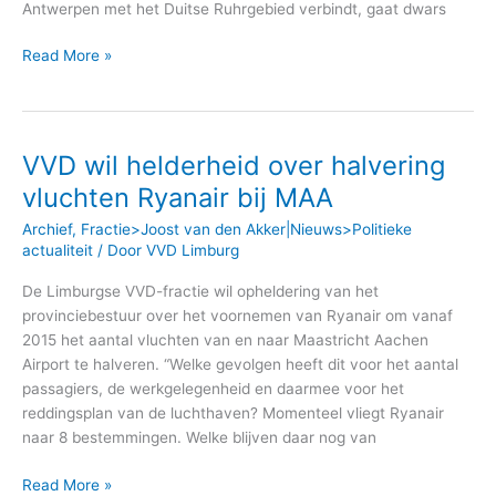
Antwerpen met het Duitse Ruhrgebied verbindt, gaat dwars
Read More »
VVD wil helderheid over halvering
VVD
wil
vluchten Ryanair bij MAA
helderheid
Archief
,
Fractie>Joost van den Akker|Nieuws>Politieke
over
actualiteit
/ Door
VVD Limburg
halvering
vluchten
De Limburgse VVD-fractie wil opheldering van het
Ryanair
provinciebestuur over het voornemen van Ryanair om vanaf
bij
2015 het aantal vluchten van en naar Maastricht Aachen
MAA
Airport te halveren. “Welke gevolgen heeft dit voor het aantal
passagiers, de werkgelegenheid en daarmee voor het
reddingsplan van de luchthaven? Momenteel vliegt Ryanair
naar 8 bestemmingen. Welke blijven daar nog van
Read More »