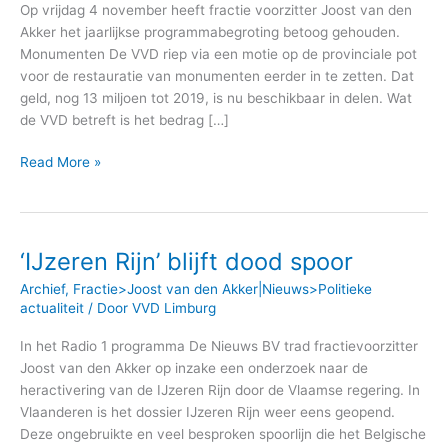
Op vrijdag 4 november heeft fractie voorzitter Joost van den
Akker het jaarlijkse programmabegroting betoog gehouden.
Monumenten De VVD riep via een motie op de provinciale pot
voor de restauratie van monumenten eerder in te zetten. Dat
geld, nog 13 miljoen tot 2019, is nu beschikbaar in delen. Wat
de VVD betreft is het bedrag […]
Read More »
‘IJzeren Rijn’ blijft dood spoor
‘IJzeren
Rijn’
Archief
,
Fractie>Joost van den Akker|Nieuws>Politieke
blijft
actualiteit
/ Door
VVD Limburg
dood
spoor
In het Radio 1 programma De Nieuws BV trad fractievoorzitter
Joost van den Akker op inzake een onderzoek naar de
heractivering van de IJzeren Rijn door de Vlaamse regering. In
Vlaanderen is het dossier IJzeren Rijn weer eens geopend.
Deze ongebruikte en veel besproken spoorlijn die het Belgische