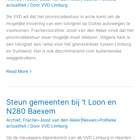
actualiteit
/ Door
VVD Limburg
De VVD wil dat het provinciebestuur in actie komt om de
mogelijke invoering van een tolvignet op Duitse autowegen te
voorkomen. Fractievoorzitter Joost van den Akker vindt dat het
provinciebestuur waar mogelijk moet lobbyen. Volgens hem is
een tolvignet een ramp voor het grensverkeer tussen Limburg
en Duitsland. Het is ook discriminerend voor buitenlandse
weggebruikers.
Read More »
Steun gemeenten bij ’t Loon en
Steun
gemeenten
N280 Baexem
bij
Archief
,
Fractie>Joost van den Akker|Nieuws>Politieke
’t
actualiteit
/ Door
VVD Limburg
Loon
en
Op de nieuwjaars-bijeenkomst van de VVD Limburg in Heerlen