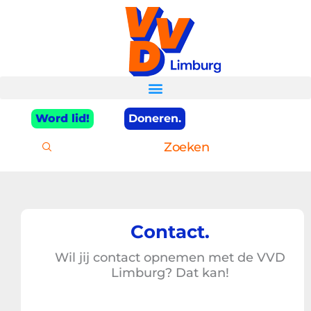
Ga
naar
de
inhoud
Word lid!
Doneren.
Zoeken
Contact.
Wil jij contact opnemen met de VVD
Limburg? Dat kan!