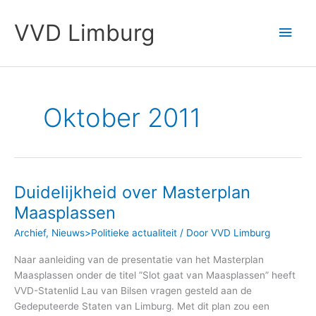
Ga
Hoo
naar
VVD Limburg
de
inhoud
Oktober 2011
Duidelijkheid over Masterplan
Duidelijkheid
over
Maasplassen
Masterplan
Archief
,
Nieuws>Politieke actualiteit
/ Door
VVD Limburg
Maasplassen
Naar aanleiding van de presentatie van het Masterplan
Maasplassen onder de titel ”Slot gaat van Maasplassen” heeft
VVD-Statenlid Lau van Bilsen vragen gesteld aan de
Gedeputeerde Staten van Limburg. Met dit plan zou een