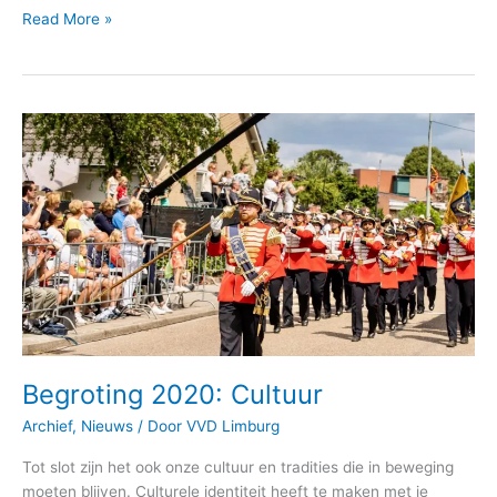
Read More »
Begroting
2020:
Cultuur
Begroting 2020: Cultuur
Archief
,
Nieuws
/ Door
VVD Limburg
Tot slot zijn het ook onze cultuur en tradities die in beweging
moeten blijven. Culturele identiteit heeft te maken met je