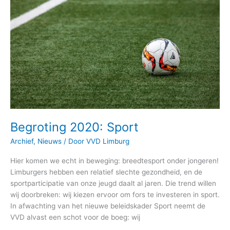
Begroting 2020: Sport
Archief
,
Nieuws
/ Door
VVD Limburg
Hier komen we echt in beweging: breedtesport onder jongeren!
Limburgers hebben een relatief slechte gezondheid, en de
sportparticipatie van onze jeugd daalt al jaren. Die trend willen
wij doorbreken: wij kiezen ervoor om fors te investeren in sport.
In afwachting van het nieuwe beleidskader Sport neemt de
VVD alvast een schot voor de boeg: wij