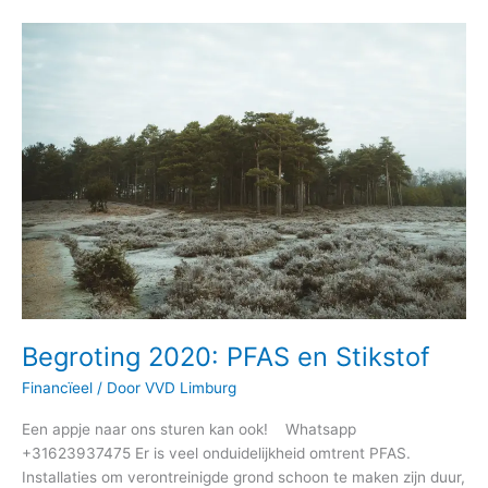
Begroting
2020:
PFAS
en
Stikstof
Begroting 2020: PFAS en Stikstof
Financïeel
/ Door
VVD Limburg
Een appje naar ons sturen kan ook! Whatsapp
+31623937475 Er is veel onduidelijkheid omtrent PFAS.
Installaties om verontreinigde grond schoon te maken zijn duur,