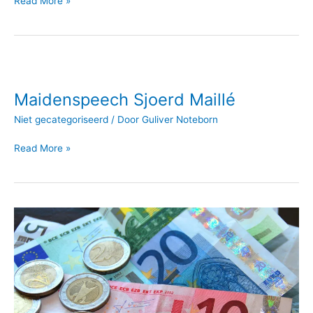
Read More »
Maidenspeech
Sjoerd
Maidenspeech Sjoerd Maillé
Maillé
Niet gecategoriseerd
/ Door
Guliver Noteborn
Read More »
Schriftelijke
vragen
inzake
startersleningen