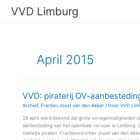
Ga
VVD Limburg
naar
de
inhoud
April 2015
VVD: piraterij OV-aanbestedin
VVD:
piraterij
Archief
,
Fractie>Joost van den Akker
/ Door
VVD Lim
OV-
aanbesteding
28 april werd bekend dat grote onregelmatigheden zi
volstrekt
aanbesteding van het openbaar vervoer in Limburg. 
onacceptabel
stelletje piraten. Fractievoorzitter Joost van den Akk