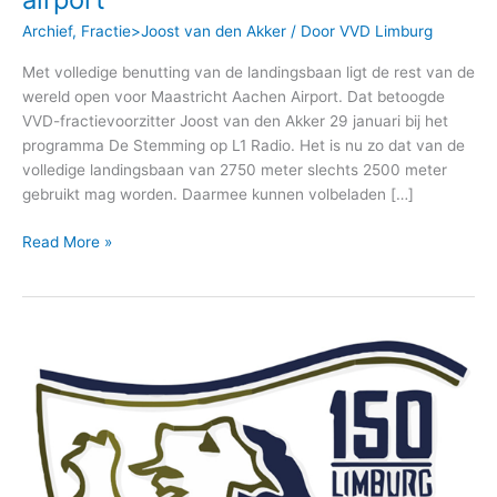
Archief
,
Fractie>Joost van den Akker
/ Door
VVD Limburg
Met volledige benutting van de landingsbaan ligt de rest van de
wereld open voor Maastricht Aachen Airport. Dat betoogde
VVD-fractievoorzitter Joost van den Akker 29 januari bij het
programma De Stemming op L1 Radio. Het is nu zo dat van de
volledige landingsbaan van 2750 meter slechts 2500 meter
gebruikt mag worden. Daarmee kunnen volbeladen […]
Read More »
Logo
150
jaar
Limburg
bekend