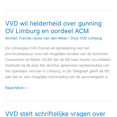
VVD wil helderheid over gunning
VVD
wil
OV Limburg en oordeel ACM
helderheid
Archief
,
Fractie>Joost van den Akker
/ Door
VVD Limburg
over
gunning
De Limburgse VVD-fractie wil opheldering van het
OV
provinciebestuur over het mogelijke oordeel van de Autoriteit
Limburg
Consument en Markt (ACM) dat de NS haar macht zou hebben
en
misbruikt bij de door NS-dochter gewonnen aanbesteding van
oordeel
het openbaar vervoer in Limburg. In De Telegraaf geeft de NS
ACM
aan dat er ‘een mogelijke overtreding van de spoorwegwet is
Read More »
VVD stelt schriftelijke vragen over
VVD