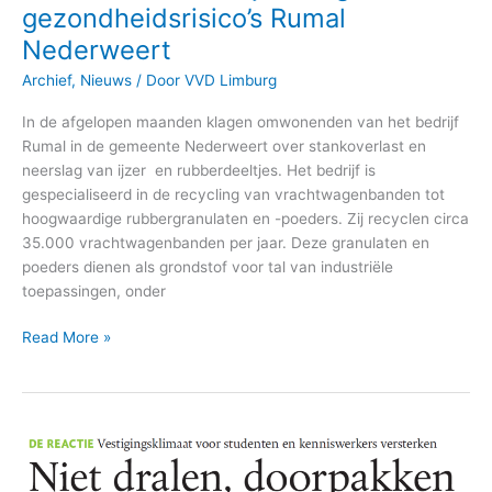
stelt
gezondheidsrisico’s Rumal
schriftelijke
Nederweert
vragen
over
Archief
,
Nieuws
/ Door
VVD Limburg
gezondheidsrisico’s
In de afgelopen maanden klagen omwonenden van het bedrijf
Rumal
Rumal in de gemeente Nederweert over stankoverlast en
Nederweert
neerslag van ijzer en rubberdeeltjes. Het bedrijf is
gespecialiseerd in de recycling van vrachtwagenbanden tot
hoogwaardige rubbergranulaten en -poeders. Zij recyclen circa
35.000 vrachtwagenbanden per jaar. Deze granulaten en
poeders dienen als grondstof voor tal van industriële
toepassingen, onder
Read More »
Niet
dralen
maar