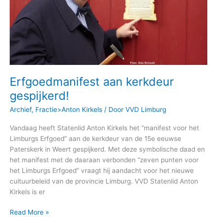
Erfgoedmanifest aan kerkdeur
gespijkerd!
Archief
,
Fractie>Anton Kirkels
/ Door
VVD Limburg
Vandaag heeft Statenlid Anton Kirkels het “manifest voor het
Limburgs Erfgoed” aan de kerkdeur van de 15e eeuwse
Paterskerk in Weert gespijkerd. Met deze symbolische daad en
het manifest met de daaraan verbonden “zeven punten voor
het Limburgs Erfgoed” vraagt hij aandacht voor het nieuwe
cultuurbeleid van de provincie Limburg. VVD Statenlid Anton
Kirkels is er
Read More »