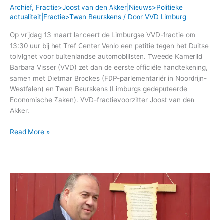
Archief
,
Fractie>Joost van den Akker|Nieuws>Politieke
actualiteit|Fractie>Twan Beurskens
/ Door
VVD Limburg
Op vrijdag 13 maart lanceert de Limburgse VVD-fractie om
13:30 uur bij het Tref Center Venlo een petitie tegen het Duitse
tolvignet voor buitenlandse automobilisten. Tweede Kamerlid
Barbara Visser (VVD) zet dan de eerste officiële handtekening,
samen met Dietmar Brockes (FDP-parlementariër in Noordrijn-
Westfalen) en Twan Beurskens (Limburgs gedeputeerde
Economische Zaken). VVD-fractievoorzitter Joost van den
Akker:
Read More »
Erfgoedmanifest
aan
kerkdeur
gespijkerd!