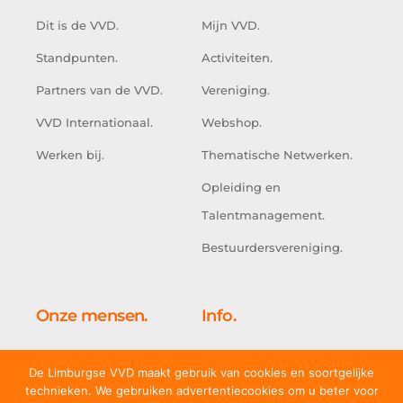
Dit is de VVD.
Mijn VVD.
Standpunten.
Activiteiten.
Partners van de VVD.
Vereniging.
VVD Internationaal.
Webshop.
Werken bij.
Thematische Netwerken.
Opleiding en
Talentmanagement.
Bestuurdersvereniging.
Onze mensen.
Info.
Kabinet.
Doe mee.
De Limburgse VVD maakt gebruik van cookies en soortgelijke
Tweede Kamer.
Adresgegevens.
technieken. We gebruiken advertentiecookies om u beter voor