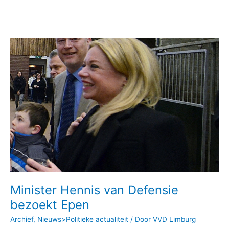
Minister
Hennis
van
Defensie
bezoekt
Epen
Minister Hennis van Defensie
bezoekt Epen
Archief
,
Nieuws>Politieke actualiteit
/ Door
VVD Limburg