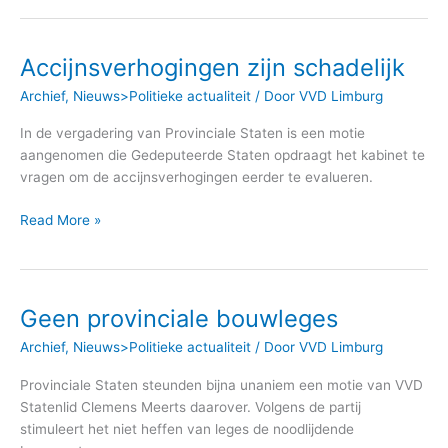
Accijnsverhogingen zijn schadelijk
Accijnsverhogingen
zijn
Archief
,
Nieuws>Politieke actualiteit
/ Door
VVD Limburg
schadelijk
In de vergadering van Provinciale Staten is een motie
aangenomen die Gedeputeerde Staten opdraagt het kabinet te
vragen om de accijnsverhogingen eerder te evalueren.
Read More »
Geen provinciale bouwleges
Geen
provinciale
Archief
,
Nieuws>Politieke actualiteit
/ Door
VVD Limburg
bouwleges
Provinciale Staten steunden bijna unaniem een motie van VVD
Statenlid Clemens Meerts daarover. Volgens de partij
stimuleert het niet heffen van leges de noodlijdende