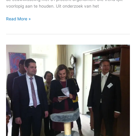
voorlopig aan te houden. Uit onderzoek van het
Read More »
Schippers:
jeugdinrichting
Het
Keerpunt
blijft
open