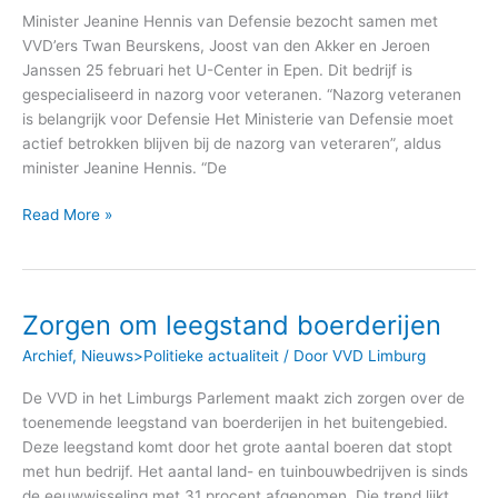
Minister Jeanine Hennis van Defensie bezocht samen met
VVD’ers Twan Beurskens, Joost van den Akker en Jeroen
Janssen 25 februari het U-Center in Epen. Dit bedrijf is
gespecialiseerd in nazorg voor veteranen. “Nazorg veteranen
is belangrijk voor Defensie Het Ministerie van Defensie moet
actief betrokken blijven bij de nazorg van veteraren”, aldus
minister Jeanine Hennis. “De
Read More »
Zorgen om leegstand boerderijen
Zorgen
om
Archief
,
Nieuws>Politieke actualiteit
/ Door
VVD Limburg
leegstand
boerderijen
De VVD in het Limburgs Parlement maakt zich zorgen over de
toenemende leegstand van boerderijen in het buitengebied.
Deze leegstand komt door het grote aantal boeren dat stopt
met hun bedrijf. Het aantal land- en tuinbouwbedrijven is sinds
de eeuwwisseling met 31 procent afgenomen. Die trend lijkt