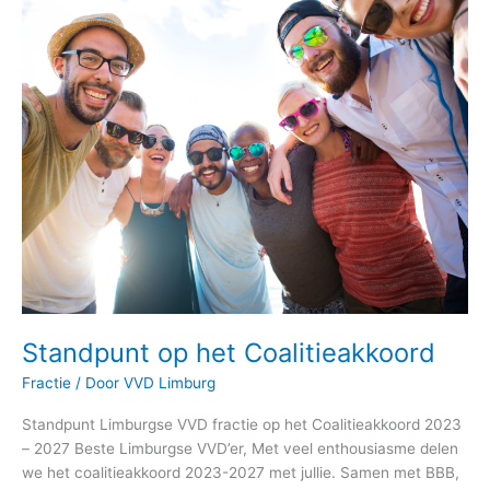
Coalitieakkoord
Standpunt op het Coalitieakkoord
Fractie
/ Door
VVD Limburg
Standpunt Limburgse VVD fractie op het Coalitieakkoord 2023
– 2027 Beste Limburgse VVD’er, Met veel enthousiasme delen
we het coalitieakkoord 2023-2027 met jullie. Samen met BBB,