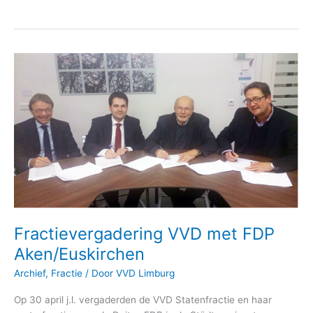
Fractievergadering
VVD
met
FDP
Aken/Euskirchen
Fractievergadering VVD met FDP
Aken/Euskirchen
Archief
,
Fractie
/ Door
VVD Limburg
Op 30 april j.l. vergaderden de VVD Statenfractie en haar