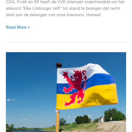
CDA, PvdA en SP heeft de VVD intensief onderhandeld om het
akkoord “Elke Limburger telt!” tot stand te brengen dat recht
doet aan de belangen van onze inwoners. Hoewel
Read More »
Toelichting
coalitieakkoord
2023-
2027
Waterschap
Limburg