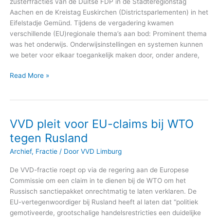
zusterfracties van de Duitse FDP in de Städteregionstag
Aachen en de Kreistag Euskirchen (Districtsparlementen) in het
Eifelstadje Gemünd. Tijdens de vergadering kwamen
verschillende (EU)regionale thema’s aan bod: Prominent thema
was het onderwijs. Onderwijsinstellingen en systemen kunnen
we beter voor elkaar toegankelijk maken door, onder andere,
Read More »
VVD pleit voor EU-claims bij WTO
VVD
pleit
tegen Rusland
voor
Archief
,
Fractie
/ Door
VVD Limburg
EU-
claims
De VVD-fractie roept op via de regering aan de Europese
bij
Commissie om een claim in te dienen bij de WTO om het
WTO
Russisch sanctiepakket onrechtmatig te laten verklaren. De
tegen
EU-vertegenwoordiger bij Rusland heeft al laten dat “politiek
Rusland
gemotiveerde, grootschalige handelsrestricties een duidelijke