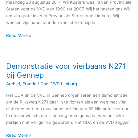
maandag 28 augustus 2017. Wil Kusters was lid van Provinciale
Staten voor de VVD van 1999 tot 2007. Wij herinneren ons Wil
om zijn grote inzet in Provinciale Staten van Limburg. Wij
wensen zijn nabestaanden veel sterkte bij de
Read More »
Demonstratie voor vierbaans N271
Demonstratie
voor
bij Gennep
vierbaans
Archief
,
Fractie
/ Door
VVD Limburg
N271
bij
Het CDA en de VVD in Gennep organiseren een demonstratie
Gennep
om de Rijksweg N271 daar in te richten als een weg met vier
rijstroken met een maximumsnelheid van 80 kilometer per uur.
In de nieuwe situatie is de weg er volgens de twee politieke
partijen niet veiliger op geworden. Het CDA en de VVD zeggen
Read More »