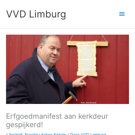
Ga
Hoo
naar
VVD Limburg
de
inhoud
Erfgoedmanifest aan kerkdeur
gespijkerd!
/
Archief
,
Fractie>Anton Kirkels
/ Door
VVD Limburg