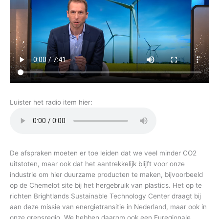
Luister het radio item hier:
De afspraken moeten er toe leiden dat we veel minder CO2
uitstoten, maar ook dat het aantrekkelijk blijft voor onze
industrie om hier duurzame producten te maken, bijvoorbeeld
op de Chemelot site bij het hergebruik van plastics. Het op te
richten Brightlands Sustainable Technology Center draagt bij
aan deze missie van energietransitie in Nederland, maar ook in
onze grensregio. We hebben daarom ook een Euregionale