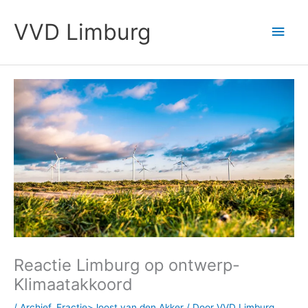
Ga
Hoo
naar
VVD Limburg
de
inhoud
Reactie Limburg op ontwerp-
Klimaatakkoord
/
Archief
,
Fractie>Joost van den Akker
/ Door
VVD Limburg