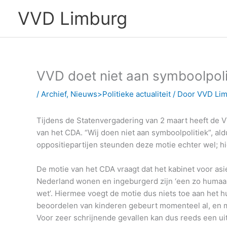
Ga
VVD Limburg
naar
de
inhoud
VVD doet niet aan symboolpoli
/
Archief
,
Nieuws>Politieke actualiteit
/ Door
VVD Li
Tijdens de Statenvergadering van 2 maart heeft de V
van het CDA. “Wij doen niet aan symboolpolitiek”, a
oppositiepartijen steunden deze motie echter wel; h
De motie van het CDA vraagt dat het kabinet voor asie
Nederland wonen en ingeburgerd zijn ‘een zo humaan
wet’. Hiermee voegt de motie dus niets toe aan het h
beoordelen van kinderen gebeurt momenteel al, en mi
Voor zeer schrijnende gevallen kan dus reeds een u