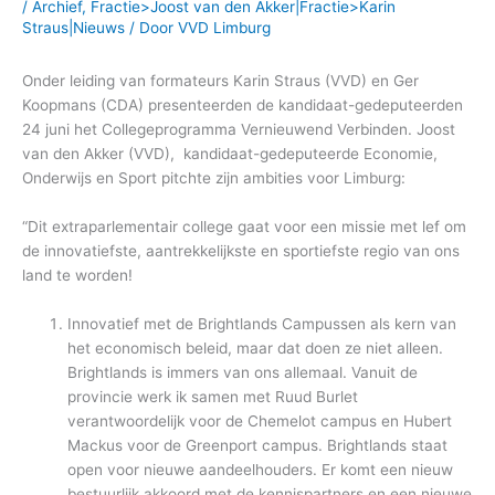
/
Archief
,
Fractie>Joost van den Akker|Fractie>Karin
Straus|Nieuws
/ Door
VVD Limburg
Onder leiding van formateurs Karin Straus (VVD) en Ger
Koopmans (CDA) presenteerden de kandidaat-gedeputeerden
24 juni het Collegeprogramma Vernieuwend Verbinden. Joost
van den Akker (VVD), kandidaat-gedeputeerde Economie,
Onderwijs en Sport pitchte zijn ambities voor Limburg:
“Dit extraparlementair college gaat voor een missie met lef om
de innovatiefste, aantrekkelijkste en sportiefste regio van ons
land te worden!
Innovatief met de Brightlands Campussen als kern van
het economisch beleid, maar dat doen ze niet alleen.
Brightlands is immers van ons allemaal. Vanuit de
provincie werk ik samen met Ruud Burlet
verantwoordelijk voor de Chemelot campus en Hubert
Mackus voor de Greenport campus. Brightlands staat
open voor nieuwe aandeelhouders. Er komt een nieuw
bestuurlijk akkoord met de kennispartners en een nieuwe