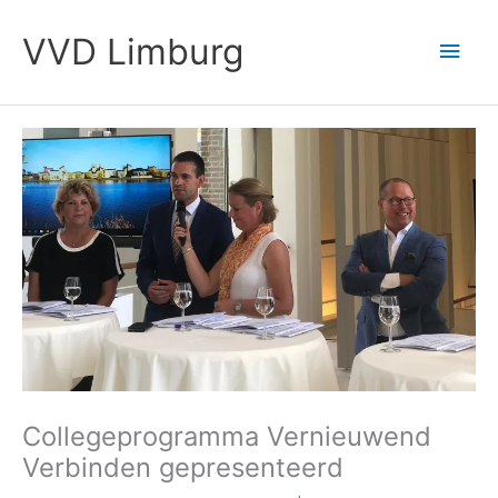
Ga
Hoo
naar
VVD Limburg
de
inhoud
Collegeprogramma Vernieuwend
Verbinden gepresenteerd