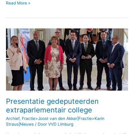
Read More »
Presentatie
gedeputeerden
extraparlementair
college
Presentatie gedeputeerden
extraparlementair college
Archief
,
Fractie>Joost van den Akker|Fractie>Karin
Straus|Nieuws
/ Door
VVD Limburg