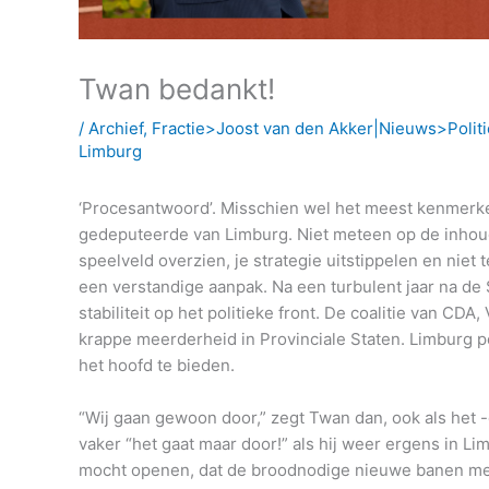
Twan bedankt!
/
Archief
,
Fractie>Joost van den Akker|Nieuws>Politi
Limburg
‘Procesantwoord’. Misschien wel het meest kenmerke
gedeputeerde van Limburg. Niet meteen op de inhoud d
speelveld overzien, je strategie uitstippelen en niet 
een verstandige aanpak. Na een turbulent jaar na de
stabiliteit op het politieke front. De coalitie van C
krappe meerderheid in Provinciale Staten. Limburg 
het hoofd te bieden.
“Wij gaan gewoon door,” zegt Twan dan, ook als het -
vaker “het gaat maar door!” als hij weer ergens in L
mocht openen, dat de broodnodige nieuwe banen met