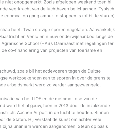
 niet onopgemerkt. Zoals afgelopen weekend toen hij
ende veerkracht van de luchthaven belichaamde. Typisch
die eenmaal op gang amper te stoppen is (of bij te sturen).
schap heeft Twan stevige sporen nagelaten. Aanvankelijk
Maastricht en Venlo en nieuw onderwijsaanbod langs de
Agrarische School (HAS). Daarnaast met regelingen ter
de co-financiering van projecten van toerisme en
chuwd, zoals bij het actievoeren tegen de Duitse
rgse werkzoekenden aan te sporen in over de grens te
dende arbeidsmarkt werd zo verder aangezwengeld.
rganisatie van het LIOF en de metamorfose van de
nd werd het al gauw, toen in 2013 door de inzakkende
aastricht Aachen Airport in de lucht te houden. Binnen
r de Staten. Hij verstaat de kunst om achter vele
jls bijna unaniem werden aangenomen. Steun op basis