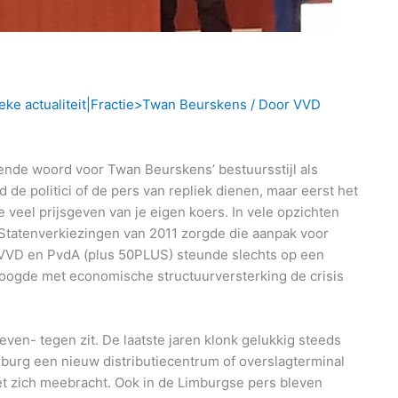
eke actualiteit|Fractie>Twan Beurskens
/ Door
VVD
nde woord voor Twan Beurskens’ bestuursstijl als
e politici of de pers van repliek dienen, maar eerst het
te veel prijsgeven van je eigen koers. In vele opzichten
 Statenverkiezingen van 2011 zorgde die aanpak voor
DA, VVD en PvdA (plus 50PLUS) steunde slechts op een
poogde met economische structuurversterking de crisis
even- tegen zit. De laatste jaren klonk gelukkig steeds
imburg een nieuw distributiecentrum of overslagterminal
 zich meebracht. Ook in de Limburgse pers bleven