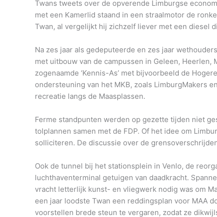
Twans tweets over de opverende Limburgse economie
met een Kamerlid staand in een straalmotor de ronk
Twan, al vergelijkt hij zichzelf liever met een diesel 
Na zes jaar als gedeputeerde en zes jaar wethouder
met uitbouw van de campussen in Geleen, Heerlen, 
zogenaamde ‘Kennis-As’ met bijvoorbeeld de Hogere 
ondersteuning van het MKB, zoals LimburgMakers en 
recreatie langs de Maasplassen.
Ferme standpunten werden op gezette tijden niet ges
tolplannen samen met de FDP. Of het idee om Limbu
solliciteren. De discussie over de grensoverschrij
Ook de tunnel bij het stationsplein in Venlo, de reo
luchthaventerminal getuigen van daadkracht. Spanne
vracht letterlijk kunst- en vliegwerk nodig was om M
een jaar loodste Twan een reddingsplan voor MAA doo
voorstellen brede steun te vergaren, zodat ze dikwi