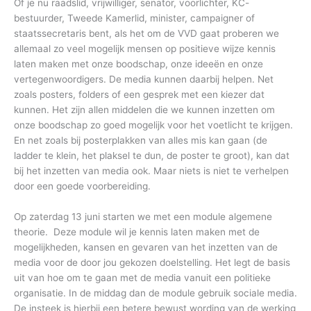
Of je nu raadslid, vrijwilliger, senator, voorlichter, KC-
bestuurder, Tweede Kamerlid, minister, campaigner of
staatssecretaris bent, als het om de VVD gaat proberen we
allemaal zo veel mogelijk mensen op positieve wijze kennis
laten maken met onze boodschap, onze ideeën en onze
vertegenwoordigers. De media kunnen daarbij helpen. Net
zoals posters, folders of een gesprek met een kiezer dat
kunnen. Het zijn allen middelen die we kunnen inzetten om
onze boodschap zo goed mogelijk voor het voetlicht te krijgen.
En net zoals bij posterplakken van alles mis kan gaan (de
ladder te klein, het plaksel te dun, de poster te groot), kan dat
bij het inzetten van media ook. Maar niets is niet te verhelpen
door een goede voorbereiding.
Op zaterdag 13 juni starten we met een module algemene
theorie. Deze module wil je kennis laten maken met de
mogelijkheden, kansen en gevaren van het inzetten van de
media voor de door jou gekozen doelstelling. Het legt de basis
uit van hoe om te gaan met de media vanuit een politieke
organisatie. In de middag dan de module gebruik sociale media.
De insteek is hierbij een betere bewust wording van de werking