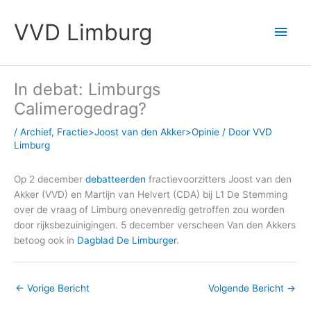
Ga
Hoo
naar
VVD Limburg
de
inhoud
In debat: Limburgs
Calimerogedrag?
/
Archief
,
Fractie>Joost van den Akker>Opinie
/ Door
VVD
Limburg
Op 2 december
debatteerden
fractievoorzitters Joost van den
Akker (VVD) en Martijn van Helvert (CDA) bij L1 De Stemming
over de vraag of Limburg onevenredig getroffen zou worden
door rijksbezuinigingen. 5 december verscheen Van den Akkers
betoog ook in
Dagblad De Limburger
.
←
Vorige Bericht
Volgende Bericht
→