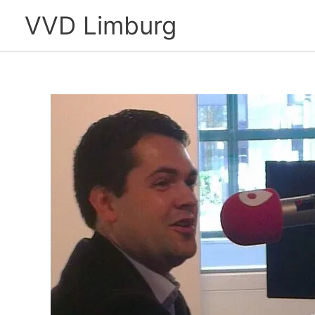
Ga
VVD Limburg
naar
de
inhoud