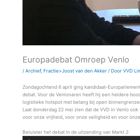
Europadebat Omroep Venlo
/
Archief
,
Fractie>Joost van den Akker
/ Door
VVD Li
Zondagochtend 6 april ging kandidaat-Europarlement
debat. Voor de Venlonaren heeft hij een heldere boods
logistieke hotspot met belang bij open binnengrenzen
Laat donderdag 22 mei zien dat de VVD in Venlo ook v
voor onze vrijheid, voor onze veiligheid en voor onze
Aud
Beluister het debat in de uitzending van Markt 2: