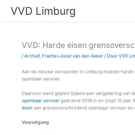
Ga
VVD Limburg
naar
de
inhoud
VVD: Harde eisen grensoversc
/
Archief
,
Fractie>Joost van den Akker
/ Door
VVD Li
Aan de nieuwe vervoerder in Limburg moeten harde 
openbaar vervoer.
Daarvoor werd gepleit tijdens een vergadering van 
openbaar vervoer
gaat eind 2016 in en loopt 15 jaar.
doen
aan grensoverschrijdend openbaar vervoer en n
Vooruitgang