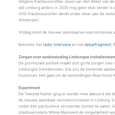
Volgens fractievoorzitter Joost van den Akker van de 
dat Limburg anders in 2030 nog geen stuk verder is 
VVD-fractievoorzitter denkt onder meer aan de ver
Antwerpen.
Vrijdag komt de nieuwe openbaarvervoerconcessie a
Beluister het
radio-interview
en het
debatfragment
. 
Zorgen over aanbesteding Limburgse treindienste
De provinciale politiek maakt zich grote zorgen ove
Limburgse treindiensten.
Die zou de komende aanbes
frustreren. Het gaat om de verbindingen Roermond-M
Experiment
De Tweede Kamer ging er eerder mee akkoord dat die
de nieuwe openbaar vervoerconcessie in Limburg. D
onder één particuliere vervoerder komen te vallen. M
staatssecretaris Wilma Mansveld de mogelijkheid op