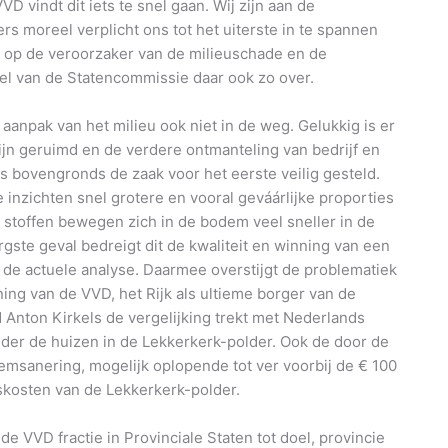
D vindt dit iets te snel gaan. Wij zijn aan de
s moreel verplicht ons tot het uiterste in te spannen
n op de veroorzaker van de milieuschade en de
el van de Statencommissie daar ook zo over.
anpak van het milieu ook niet in de weg. Gelukkig is er
zijn geruimd en de verdere ontmanteling van bedrijf en
is bovengronds de zaak voor het eerste veilig gesteld.
e inzichten snel grotere en vooral geváárlijke proporties
stoffen bewegen zich in de bodem veel sneller in de
gste geval bedreigt dit de kwaliteit en winning van een
 de actuele analyse. Daarmee overstijgt de problematiek
ning van de VVD, het Rijk als ultieme borger van de
 Anton Kirkels de vergelijking trekt met Nederlands
der de huizen in de Lekkerkerk-polder. Ook de door de
anering, mogelijk oplopende tot ver voorbij de € 100
skosten van de Lekkerkerk-polder.
e VVD fractie in Provinciale Staten tot doel, provincie