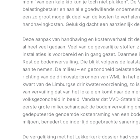
mom “van een kale kip kun je toch niet plukken”. De VV
belastingbetaler en aan alle goedwillende ondernemer
een zo groot mogelijk deel van de kosten te verhale
handhavingkosten. Gelukkig dacht een aanzienlijk de
Deze aanpak van handhaving en kostenverhaal zit de a
al heel veel gedaan. Veel van de gevaarlijke stoffen 
installaties is voorbereid en in gang gezet. Daarmee 
Rest de bodemvervuiling. Die blijkt volgens de laatst
aan te nemen. De milieu – en gezondheid belastende 
richting van de drinkwaterbronnen van WML. In het er
kwart van de Limburgse drinkwatervoorziening, zo is
van vervuiling dat van het lokale en komt naar de me
volksgezondheid in beeld. Vandaar dat VVD-Statenlid
eerste grote milieuschandaal: de bodemvervuiling on
gedeputeerde genoemde kostenraming van een bodems
miljoen, benadert de indertijd opgebrachte sanering
De vergelijking met het Lekkerkerk-dossier had voor d