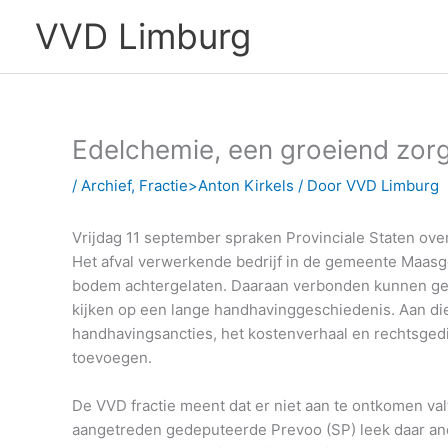
Ga
VVD Limburg
naar
de
inhoud
Edelchemie, een groeiend zor
/
Archief
,
Fractie>Anton Kirkels
/ Door
VVD Limburg
Vrijdag 11 september spraken Provinciale Staten over
Het afval verwerkende bedrijf in de gemeente Maasgou
bodem achtergelaten. Daaraan verbonden kunnen geme
kijken op een lange handhavinggeschiedenis. Aan die
handhavingsancties, het kostenverhaal en rechtsge
toevoegen.
De VVD fractie meent dat er niet aan te ontkomen va
aangetreden gedeputeerde Prevoo (SP) leek daar ande