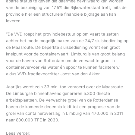
aparte status te geven die daarmee gevrijwaard kan worden
van de bezuiniging van 17,5% die Rijkswaterstaat treft, mits de
provincie hier een structurele financiële bijdrage aan kan
leveren.
“De VVD roept het provinciebestuur op om vaart te zetten
achter het mede mogelijk maken van de 24/7 sluisbediening op
de Maasroute. De beperkte sluisbediening vormt een groot
knelpunt voor de containervaart. Limburg is van groot belang
voor de haven van Rotterdam om de verwachte groei in
containervervoer via water én spoor te kunnen faciliteren.”
aldus VVD-fractievoorzitter Joost van den Akker.
Jaarlijks wordt zo’n 33 mln. ton vervoerd over de Maasroute.
De Limburgse binnenhavens genereren 5.300 directe
arbeidsplaatsen. De verwachte groei van de Rotterdamse
haven de komende decennia leidt tot een prognose van de
groei van containeroverslag in Limburg van 470.000 in 2011
naar 800.000 TFE in 2030.
Lees verder: