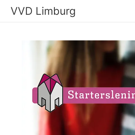
Ga
VVD Limburg
naar
de
inhoud