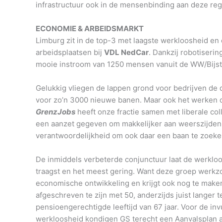
infrastructuur ook in de mensenbinding aan deze reg
ECONOMIE & ARBEIDSMARKT
Limburg zit in de top-3 met laagste werkloosheid en d
arbeidsplaatsen bij
VDL NedCar
. Dankzij robotiserin
mooie instroom van 1250 mensen vanuit de WW/Bijst
Gelukkig vliegen de lappen grond voor bedrijven de de
voor zo’n 3000 nieuwe banen. Maar ook het werken ove
GrenzJobs
heeft onze fractie samen met liberale co
een aanzet gegeven om makkelijker aan weerszijden v
verantwoordelijkheid om ook daar een baan te zoeken 
De inmiddels verbeterde conjunctuur laat de werkloos
traagst en het meest gering. Want deze groep werkzo
economische ontwikkeling en krijgt ook nog te make
afgeschreven te zijn met 50, anderzijds juist lange
pensioengerechtigde leeftijd van 67 jaar. Voor de in
werkloosheid kondigen GS terecht een Aanvalsplan arb