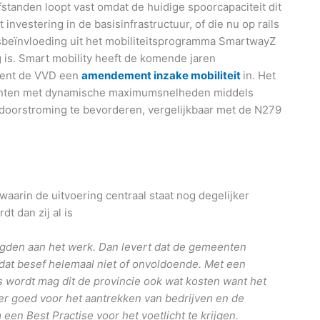
fstanden loopt vast omdat de huidige spoorcapaciteit dit
investering in de basisinfrastructuur, of die nu op rails
gsbeïnvloeding uit het mobiliteitsprogramma SmartwayZ
g is. Smart mobility heeft de komende jaren
ient de VVD een
amendement inzake mobiliteit
in. Het
menten met dynamische maximumsnelheden middels
doorstroming te bevorderen, vergelijkbaar met de N279
aarin de uitvoering centraal staat nog degelijker
t dan zij al is
tigden aan het werk. Dan levert dat de gemeenten
dat besef helemaal niet of onvoldoende. Met een
s wordt mag dit de provincie ook wat kosten want het
er goed voor het aantrekken van bedrijven en de
n Best Practise voor het voetlicht te krijgen.