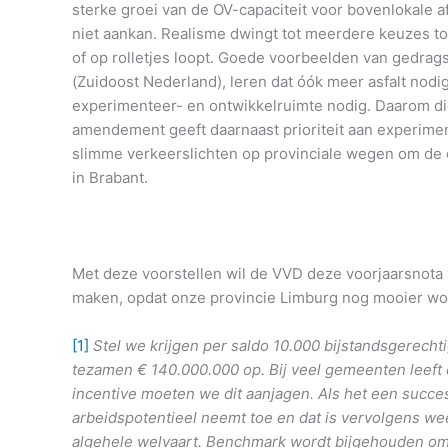
sterke groei van de OV-capaciteit voor bovenlokale a
niet aankan. Realisme dwingt tot meerdere keuzes tot 
of op rolletjes loopt. Goede voorbeelden van gedra
(Zuidoost Nederland), leren dat óók meer asfalt nodi
experimenteer- en ontwikkelruimte nodig. Daarom d
amendement geeft daarnaast prioriteit aan experi
slimme verkeerslichten op provinciale wegen om de 
in Brabant.
Met deze voorstellen wil de VVD deze voorjaarsnota w
maken, opdat onze provincie Limburg nog mooier word
[1]
Stel we krijgen per saldo 10.000 bijstandsgerech
tezamen € 140.000.000 op. Bij veel gemeenten leeft 
incentive moeten we dit aanjagen. Als het een succe
arbeidspotentieel neemt toe en dat is vervolgens we
algehele welvaart.
Benchmark wordt bijgehouden om ee