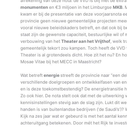
afrekening van deze nota: de VVD is blij met de extr
monumenten
en €3 miljoen in het Limburgse
MKB
. 
kwam er bij de presentatie van deze voorjaarsnota e
provincie geen nieuwe gemeentelijke projecten meer z
vooral nieuwe beleidskaders betreft, en dat ook bij
staat zijn de gewenste capaciteit, bestuurlijke wil 
verbouwing van het
Theater aan het Vrijthof
, welk t
gemeentelijk tekort zou kampen. Toch heeft de VVD 
Theater is al grotendeels dicht. Hoe zit het nu? En 
Mosae Vitae bij het MECC in Maastricht?
Wat betreft
energie
streeft de provincie naar “een d
verschillende doelgroepen en ontwikkelfasen van ener
en is deze toekomstbestendig? De energietransitie 
Zo ook hier. De nota stelt ook dat met de uitwerkin
kennisinstellingen stevig aan de slag zijn. Lukt dit 
handen is van buitenlandse bedrijven (‘de Saudi’s’)?
Kijk na zes jaar wat er gebeurd is met het aantal ke
achteruitgang betekenen. Door mét het Rijk te inve