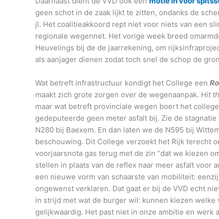
Daarnaast dient de VVD ook een
motie in voor spit
geen schot in de zaak lijkt te zitten, ondanks de sch
jl. Het coalitieakkoord rept niet voor niets van een 
regionale wegennet. Het vorige week breed omarmde 
Heuvelings bij de de jaarrekening, om rijksinfraprojec
als aanjager dienen zodat toch snel de schop de gron
Wat betreft infrastructuur kondigt het College een
Ro
maakt zich grote zorgen over de wegenaanpak.
Hit t
maar wat betreft provinciale wegen boert het college
gedeputeerde geen meter asfalt bij. Zie de stagnati
N280 bij Baexem. En dan laten we de N595 bij Witte
beschouwing. Dit College verzoekt het Rijk terecht 
voorjaarsnota gas terug met de zin “dat we kiezen om
stellen in plaats van de reflex naar meer asfalt voor au
een nieuwe vorm van schaarste van mobiliteit: eenzi
ongewenst verklaren. Dat gaat er bij de VVD echt niet
in strijd met wat de burger wil: kunnen kiezen welke v
gelijkwaardig. Het past niet in onze ambitie en werk 