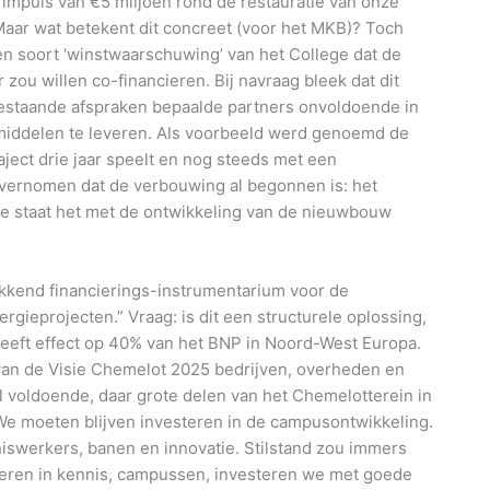
a impuls van €5 miljoen rond de restauratie van onze
Maar wat betekent dit concreet (voor het MKB)? Toch
en soort ‘winstwaarschuwing’ van het College dat de
ou willen co-financieren. Bij navraag bleek dat dit
 bestaande afspraken bepaalde partners onvoldoende in
of middelen te leveren. Als voorbeeld werd genoemd de
raject drie jaar speelt en nog steeds met een
vernomen dat de verbouwing al begonnen is: het
hoe staat het met de ontwikkeling van de nieuwbouw
ekkend financierings-instrumentarium voor de
gieprojecten.” Vraag: is dit een structurele oplossing,
heeft effect op 40% van het BNP in Noord-West Europa.
g van de Visie Chemelot 2025 bedrijven, overheden en
wel voldoende, daar grote delen van het Chemelotterein in
 We moeten blijven investeren in de campusontwikkeling.
nniswerkers, banen en innovatie. Stilstand zou immers
steren in kennis, campussen, investeren we met goede