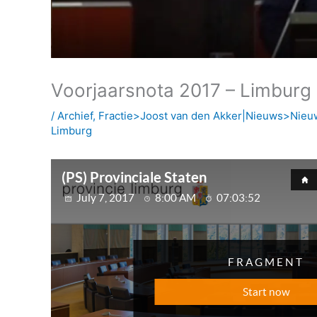
Voorjaarsnota 2017 – Limburg
/
Archief
,
Fractie>Joost van den Akker|Nieuws>Nieuws 
Limburg