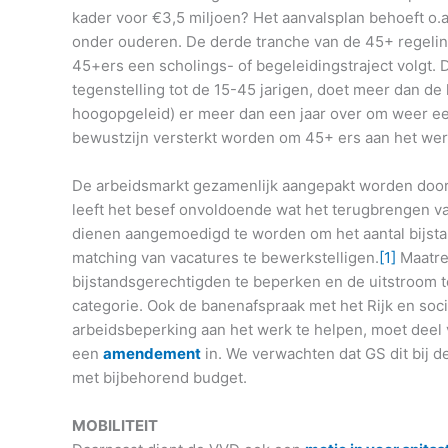
kader voor €3,5 miljoen? Het aanvalsplan behoeft o.a
onder ouderen. De derde tranche van de 45+ regelin
45+ers een scholings- of begeleidingstraject volgt.
tegenstelling tot de 15-45 jarigen, doet meer dan de
hoogopgeleid) er meer dan een jaar over om weer ee
bewustzijn versterkt worden om 45+ ers aan het werk
De arbeidsmarkt gezamenlijk aangepakt worden door
leeft het besef onvoldoende wat het terugbrengen v
dienen aangemoedigd te worden om het aantal bijst
matching van vacatures te bewerkstelligen.
[1]
Maatre
bijstandsgerechtigden te beperken en de uitstroom 
categorie. Ook de banenafspraak met het Rijk en so
arbeidsbeperking aan het werk te helpen, moet deel
een
amendement
in. We verwachten dat GS dit bij d
met bijbehorend budget.
MOBILITEIT