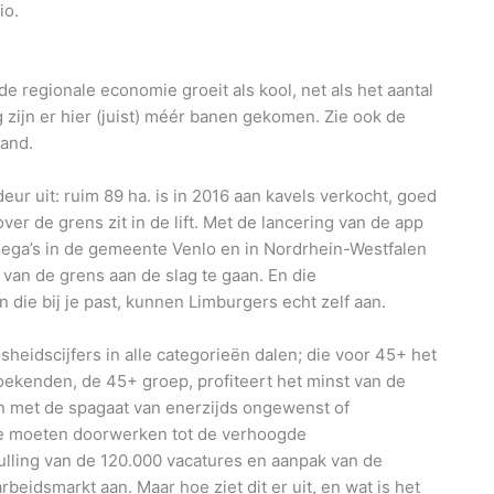
io.
e regionale economie groeit als kool, net als het aantal
g zijn er hier (juist) méér banen gekomen. Zie ook de
and.
ur uit: ruim 89 ha. is in 2016 aan kavels verkocht, goed
r de grens zit in de lift. Met de lancering van de app
llega’s in de gemeente Venlo en in Nordrhein-Westfalen
an de grens aan de slag te gaan. En die
die bij je past, kunnen Limburgers echt zelf aan.
heidscijfers in alle categorieën dalen; die voor 45+ het
ekenden, de 45+ groep, profiteert het minst van de
n met de spagaat van enerzijds ongewenst of
r te moeten doorwerken tot de verhoogde
vulling van de 120.000 vacatures en aanpak van de
eidsmarkt aan. Maar hoe ziet dit er uit, en wat is het