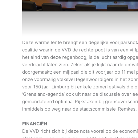
Deze warme lente brengt een degelijke voorjaarsnot
coalitie waarin de VVD de rechterpoot is van een vij
het eind van deze regenboog, is de lucht aardig opgek
veerkracht laten zien. Zeker als je kijkt naar de ont
doorgemaakt; een mijlpaal die dit voorjaar op 11 mei 
onze voormalig volksvertegenwoordigers in het zonnet
voor 150 jaar Limburg bij enkele zomerfestivals die on
‘Grensland-agenda’ ook uit naar de discussie over e
gemandateerd optimaal Rijkstaken bij grensoverschri
inmiddels op weg naar de staatscommissie-Remkes.
FINANCIËN
De VVD richt zich bij deze nota vooral op de econom