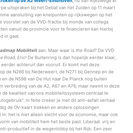
sstroken op de A2 Weert-Eindhoven
, nu van Rijkswege er
erpe uitspraken bij het Debat van het Zuiden op 11 maart
slimme aansluiting van knelpunten op rijkswegen op het
voorstel van de VVD-fractie bij monde van collega
ten vanuit de provincie voor te financieren kan hierbij
d in gaat.
admap Mobiliteit
aan. Maar waar is
the Road
? De VVD
he Road, Eric!
De Buitenring is dan hopelijk eerder klaar,
 eerder achteruit dan vooruit. Er komt met deze
e op de N266 bij Nederweert, de N271 bij Gennep en de
m en de N598 van De Hut naar De Planck nog buiten
om verbreding van de A2, A67 en A76, maar neemt in deze
 de kwaliteit van ons mobiliteitssysteem centraal te
togebruik”. In feite creëer je met dit anti-asfalt verhaal
jdig de OV-kaart trekken en andere oplossingen
 in: het is niet alleen slecht voor de economie, maar ook
orm van mobiliteit hem het beste past. Liberaal: vrij en
anti-productief in de wegenlobby bij het Rijk. Een zeer