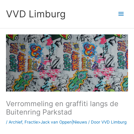
Ga
Hoo
naar
VVD Limburg
de
inhoud
Verrommeling en graffiti langs de
Buitenring Parkstad
/
Archief
,
Fractie>Jack van Oppen|Nieuws
/ Door
VVD Limburg