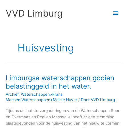
Ga
Hoo
naar
VVD Limburg
de
inhoud
Huisvesting
Limburgse waterschappen gooien
Limburgse
waterschappen
belastinggeld in het water.
gooien
Archief
,
Waterschappen>Frans
belastinggeld
Maesen|Waterschappen>Maicle Huver
/ Door
VVD Limburg
in
het
Tijdens de laatste vergaderingen van de Waterschappen Roer
water.
en Overmaas en Peel en Maasvallei heeft er een stemming
plaatsgevonden voor de huisvesting van het nieuw te vormen