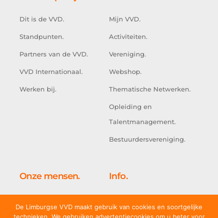
Dit is de VVD.
Mijn VVD.
Standpunten.
Activiteiten.
Partners van de VVD.
Vereniging.
VVD Internationaal.
Webshop.
Werken bij.
Thematische Netwerken.
Opleiding en
Talentmanagement.
Bestuurdersvereniging.
Onze mensen.
Info.
Kabinet.
Doe mee.
De Limburgse VVD maakt gebruik van cookies en soortgelijke
Tweede Kamer.
Adresgegevens.
technieken. We gebruiken advertentiecookies om u beter voor