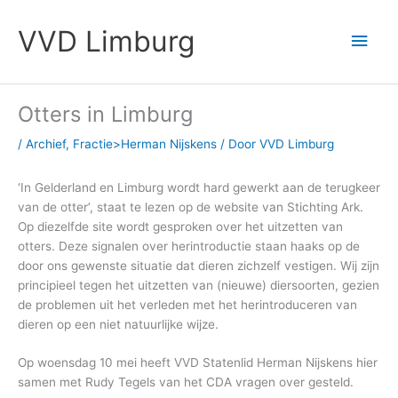
Ga
Hoo
naar
VVD Limburg
de
inhoud
Otters in Limburg
/
Archief
,
Fractie>Herman Nijskens
/ Door
VVD Limburg
‘In Gelderland en Limburg wordt hard gewerkt aan de terugkeer
van de otter’, staat te lezen op de website van Stichting Ark.
Op diezelfde site wordt gesproken over het uitzetten van
otters. Deze signalen over herintroductie staan haaks op de
door ons gewenste situatie dat dieren zichzelf vestigen. Wij zijn
principieel tegen het uitzetten van (nieuwe) diersoorten, gezien
de problemen uit het verleden met het herintroduceren van
dieren op een niet natuurlijke wijze.
Op woensdag 10 mei heeft VVD Statenlid Herman Nijskens hier
samen met Rudy Tegels van het CDA vragen over gesteld.