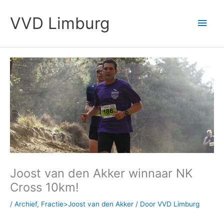
Ga
Hoo
naar
VVD Limburg
de
inhoud
Joost van den Akker winnaar NK
Cross 10km!
/
Archief
,
Fractie>Joost van den Akker
/ Door
VVD Limburg