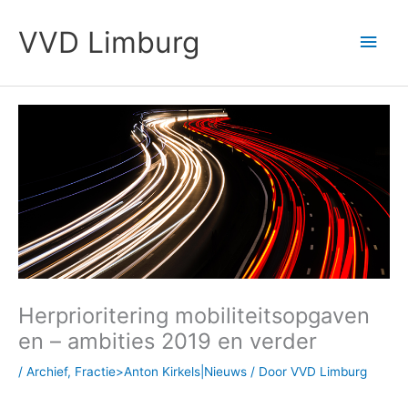
Ga
Hoo
naar
VVD Limburg
de
inhoud
Herprioritering mobiliteitsopgaven
en – ambities 2019 en verder
/
Archief
,
Fractie>Anton Kirkels|Nieuws
/ Door
VVD Limburg