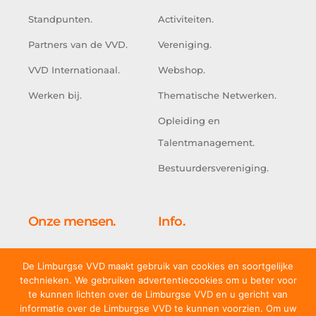
Standpunten.
Activiteiten.
Partners van de VVD.
Vereniging.
VVD Internationaal.
Webshop.
Werken bij.
Thematische Netwerken.
Opleiding en
Talentmanagement.
Bestuurdersvereniging.
Onze mensen.
Info.
Kabinet.
Doe mee.
De Limburgse VVD maakt gebruik van cookies en soortgelijke
Tweede Kamer.
Adresgegevens.
technieken. We gebruiken advertentiecookies om u beter voor
te kunnen lichten over de Limburgse VVD en u gericht van
Eerste Kamer.
Portefeuilleverdeling.
informatie over de Limburgse VVD te kunnen voorzien. Om uw