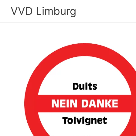
Ga
VVD Limburg
naar
de
inhoud