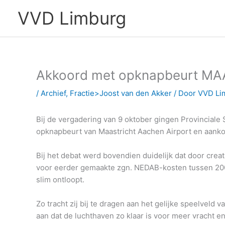
Ga
VVD Limburg
naar
de
inhoud
Akkoord met opknapbeurt MA
/
Archief
,
Fractie>Joost van den Akker
/ Door
VVD Li
Bij de vergadering van 9 oktober gingen Provincial
opknapbeurt van Maastricht Aachen Airport en aanko
Bij het debat werd bovendien duidelijk dat door creat
voor eerder gemaakte zgn. NEDAB-kosten tussen 200
slim ontloopt.
Zo tracht zij bij te dragen aan het gelijke speelveld
aan dat de luchthaven zo klaar is voor meer vracht e