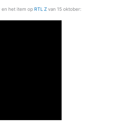
r
en het item op
RTL Z
van 15 oktober: