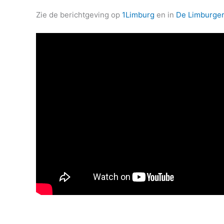
Zie de berichtgeving op
1Limburg
en in
De Limburge