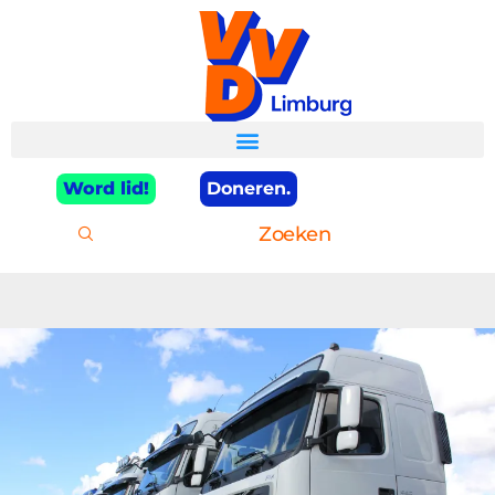
Word lid!
Doneren.
Zoeken