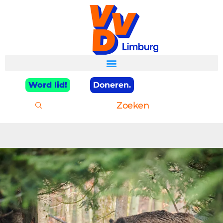
Word lid!
Doneren.
Zoeken