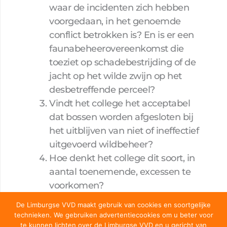
waar de incidenten zich hebben
voorgedaan, in het genoemde
conflict betrokken is? En is er een
faunabeheerovereenkomst die
toeziet op schadebestrijding of de
jacht op het wilde zwijn op het
desbetreffende perceel?
Vindt het college het acceptabel
dat bossen worden afgesloten bij
het uitblijven van niet of ineffectief
uitgevoerd wildbeheer?
Hoe denkt het college dit soort, in
aantal toenemende, excessen te
voorkomen?
Kan het college grondbeheerders
De Limburgse VVD maakt gebruik van cookies en soortgelijke
verplichten om in
technieken. We gebruiken advertentiecookies om u beter voor
te kunnen lichten over de Limburgse VVD en u gericht van
“probleemgebieden” het wilde