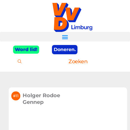
Ga
naar
de
inhoud
Word lid!
Doneren.
Zoeken
Holger Rodoe
#11
Gennep