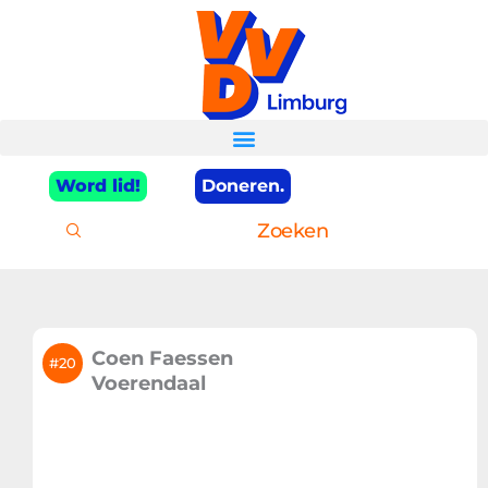
Ga
naar
de
inhoud
Word lid!
Doneren.
Zoeken
Coen Faessen
#20
Voerendaal